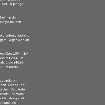
. Der 15-jährige
heim in der
elegte bei den
le unterschiedliche
eftigem Gegenwind an
te: Über 100 m lief
ann mit 20,45 m 1.
als Erste (44,55
 800 m Marta
aus anderen
chen. Dieses Jahr
utschen Verbände
lstein und West-
 Flensburg statt.
d somit die