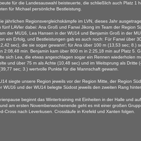
ute für die Landesauswahl beisteuerte, die schließlich auch Platz 1 ho
ten für Michael persönliche Bestleistung.
die jährlichen Regionsvergleichskämpfe im LVN, dieses Jahr ausgetra
n fünf LAVler dabei: Ana Groß und Fanwi Jikong im Team der Region 
eam der MU16, Lea Hansen in der WU14 und Benjamin Groß in der MU
on ein Erfolg, und Bestleistungen gab es auch noch: Für Fanwi über 30
,42 sec), die sie sogar gewann!; für Ana über 100 m (13,53 sec; 8.) s
n 2:08,48 min. Benjamin kam über 800 m in 2:25,18 min auf Platz 5. G
lte sich Lea, die etwas angeschlagen sogar ein Rennen wiederholen mu
ielte und über 75 m als Achte (10,48 sec) und im Weitsprung als Dritte 
(39,77 sec; 3.) wertvolle Punkte für die Mannschaft gewann.
14 siegte unsere Region jeweils vor der Region Mitte, der Region Sü
er WU16 und der WU14 belegte Südost jeweils den zweiten Rang hinter 
rienpause beginnt das Wintertraining mit Einheiten in der Halle und a
 und am ersten Novemberwochenende geht es mit einer großen Grupp
d-Cross nach Leverkusen. Crossläufe in Krefeld und Xanten folgen.