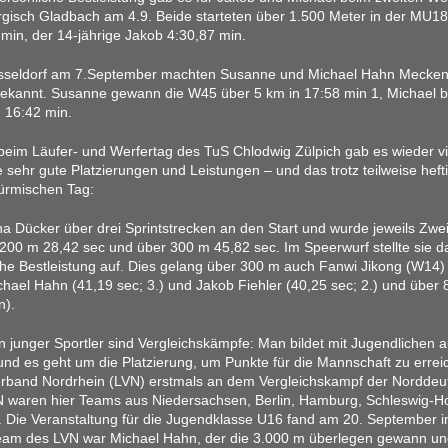
rgisch Gladbach am 4.9. Beide starteten über 1.500 Meter in der MU18
2 min, der 14-jährige Jakob 4:30,87 min.
üsseldorf am 7.September machten Susanne und Michael Hahn Mecken
ekannt. Susanne gewann die W45 über 5 km in 17:58 min 1, Michael b
 16:42 min.
eim Läufer- und Werfertag des TuS Chlodwig Zülpich gab es wieder vie
le sehr gute Platzierungen und Leistungen – und das trotz teilweise h
ürmischen Tag:
a Dücker über drei Sprintstrecken an den Start und wurde jeweils Zwei
 200 m 28,42 sec und über 300 m 45,82 sec. Im Speerwurf stellte sie d
he Bestleistung auf. Dies gelang über 300 m auch Fanwi Jikong (W14) 
hael Hahn (41,19 sec; 3.) und Jakob Fiehler (40,25 sec; 2.) und über
n).
 junger Sportler sind Vergleichskämpfe: Man bildet mit Jugendlichen 
nd es geht um die Platzierung, um Punkte für die Mannschaft zu errei
rband Nordrhein (LVN) erstmals an dem Vergleichskampf der Nordde
N waren hier Teams aus Niedersachsen, Berlin, Hamburg, Schleswig-Ho
Die Veranstaltung für die Jugendklasse U16 fand am 20. September in
Team des LVN war Michael Hahn, der die 3.000 m überlegen gewann un