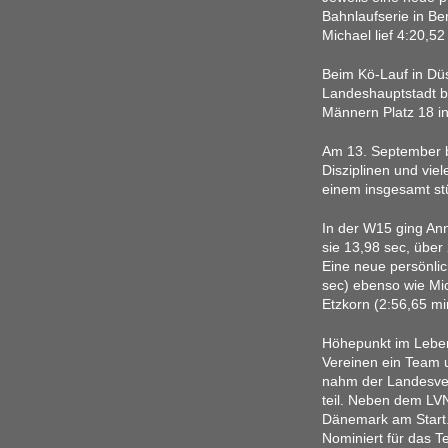
Bahnlaufserie in Be
Michael lief 4:20,5
Beim Kö-Lauf in D
Landeshauptstadt b
Männern Platz 18 in
Am 13. September b
Disziplinen und vie
einem insgesamt st
In der W15 ging Ann
sie 13,98 sec, über
Eine neue persönlic
sec) ebenso wie Mic
Etzkorn (2:56,65 mi
Höhepunkt im Leben
Vereinen ein Team u
nahm der Landesve
teil. Neben dem LV
Dänemark am Start. 
Nominiert für das 