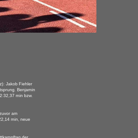
z): Jakob Fiehler
itsprung. Benjamin
 2:32,37 min bzw.
 zuvor am
22,14 min, neue
ttkampftag der