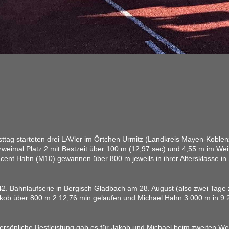
ttag starteten drei LAVler im Örtchen Urmitz (Landkreis Mayen-Koblen
zweimal Platz 2 mit Bestzeit über 100 m (12,97 sec) und 4,55 m im We
ent Hahn (M10) gewannen über 800 m jeweils in ihrer Altersklasse in
42. Bahnlaufserie in Bergisch Gladbach am 28. August (also zwei Tage
kob über 800 m 2:12,76 min gelaufen und Michael Hahn 3.000 m in 9:
ersönliche Bestleistung gab es für Jakob und Michael beim zweiten We