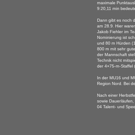
maximale Punktausbe
9:20,11 min bedeute
Dann gibt es noch 
am 28.9. Hier ware
Jakob Fiehler im T
Nominierung ist sch
und 80 m Hürden (12
800 m mit sehr gute
der Mannschaft stel
Technik nicht mitsp
der 4×75-m-Staffel 
In der MU16 und MU
Region Nord. Bei d
Nach einer Herbstfe
sowie Dauerläufen,
04 Talent- und Spee