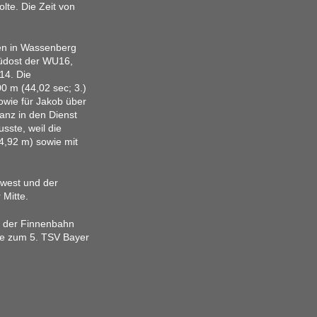
lte. Die Zeit von
gen in Wassenberg
Südost der WU16,
14. Die
0 m (44,02 sec; 3.)
owie für Jakob über
anz in den Dienst
sste, weil die
(4,92 m) sowie mit
dwest und der
Mitte.
uf der Finnenbahn
e zum 5. TSV Bayer