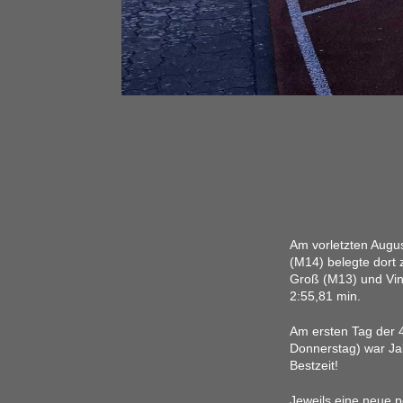
Am vorletzten Augus
(M14) belegte dort 
Groß (M13) und Vinc
2:55,81 min.
Am ersten Tag der 
Donnerstag) war Ja
Bestzeit!
Jeweils eine neue p